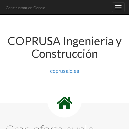
Constructora en Gandia
Main
Skip
to
menu
content
COPRUSA Ingeniería y
Construcción
coprusaic.es