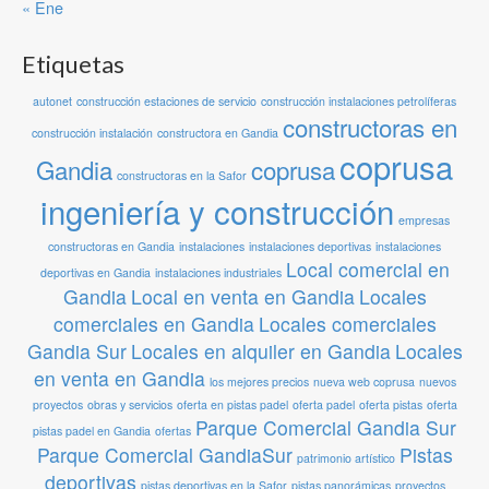
« Ene
Etiquetas
autonet
construcción estaciones de servicio
construcción instalaciones petrolíferas
constructoras en
construcción instalación
constructora en Gandia
coprusa
Gandia
coprusa
constructoras en la Safor
ingeniería y construcción
empresas
constructoras en Gandia
instalaciones
instalaciones deportivas
instalaciones
Local comercial en
deportivas en Gandia
instalaciones industriales
Gandia
Local en venta en Gandia
Locales
comerciales en Gandia
Locales comerciales
Gandia Sur
Locales en alquiler en Gandia
Locales
en venta en Gandia
los mejores precios
nueva web coprusa
nuevos
proyectos
obras y servicios
oferta en pistas padel
oferta padel
oferta pistas
oferta
Parque Comercial Gandia Sur
pistas padel en Gandia
ofertas
Parque Comercial GandiaSur
Pistas
patrimonio artístico
deportivas
pistas deportivas en la Safor
pistas panorámicas
proyectos