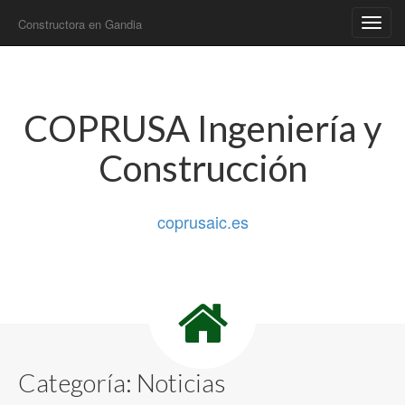
Constructora en Gandia
Main
Skip
to
menu
content
COPRUSA Ingeniería y
Construcción
coprusaic.es
Categoría:
Noticias