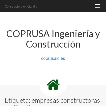
Constructora en Gandia
Main
Skip
to
menu
content
COPRUSA Ingeniería y
Construcción
coprusaic.es
Etiqueta:
empresas constructoras