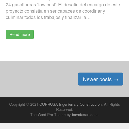
24 gasolineras ‘low cost’. El desafío del encargo de este
proyecto consistía en ser capaces de coordinar y
culminar todos los trabajos y finalizar la…
Read more
Posts
Newer posts
→
navigation
Copyright © 2021
COPRUSA Ingeniería y Construcción
. All Rights
Reserved.
The Ward Pro Theme by
bavotasan.com
.