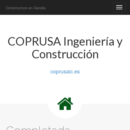
Constructora en Gandia
Main
Skip
to
menu
content
COPRUSA Ingeniería y
Construcción
coprusaic.es