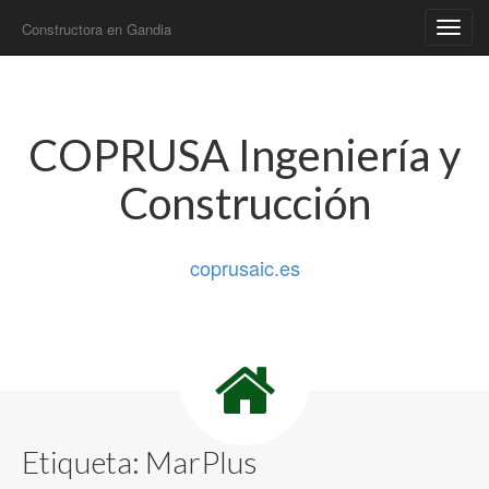
Constructora en Gandia
Main
Skip
to
menu
content
COPRUSA Ingeniería y
Construcción
coprusaic.es
Etiqueta:
MarPlus